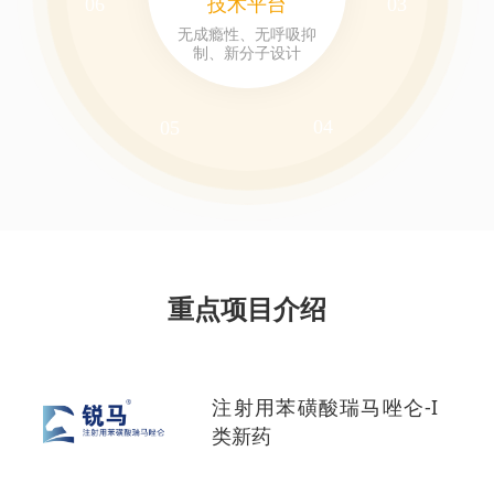
技术平台
06
03
无成瘾性、无呼吸抑
制、新分子设计
04
05
重点项目介绍
注射用苯磺酸瑞马唑仑-I
类新药