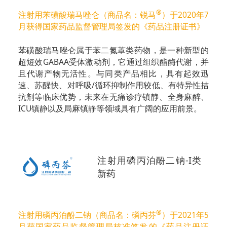
®
注射用苯磺酸瑞马唑仑（商品名：锐马
）于2020年7
月获得国家药品监督管理局签发的《药品注册证书》
苯磺酸瑞马唑仑属于苯二氮䓬类药物，是一种新型的
超短效GABAA受体激动剂，它通过组织酯酶代谢，并
且代谢产物无活性。与同类产品相比，具有起效迅
速、苏醒快、对呼吸/循环抑制作用较低、有特异性拮
抗剂等临床优势，未来在无痛诊疗镇静、全身麻醉、
ICU镇静以及局麻镇静等领域具有广阔的应用前景。
注射用磷丙泊酚二钠-I类
新药
®
注射用磷丙泊酚二钠（商品名：磷丙芬
）于2021年5
月获国家药品监督管理局核准签发的《药品注册证