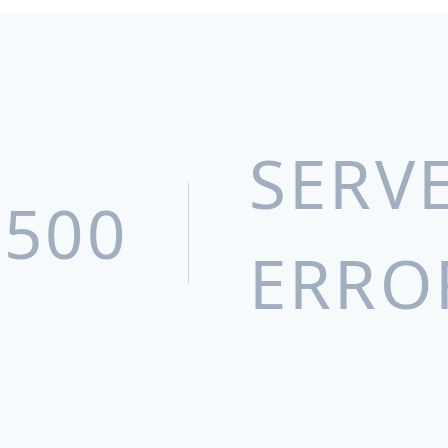
武汉人福药业有限责任公司
新疆维吾尔药业有限责任公司
人福普克药业（武汉）有限公司
SERV
宜昌三峡制药有限公司
Epic Pharma, LLC
500
北京巴瑞医疗器械有限公司
ERRO
武汉天润健康产品有限公司