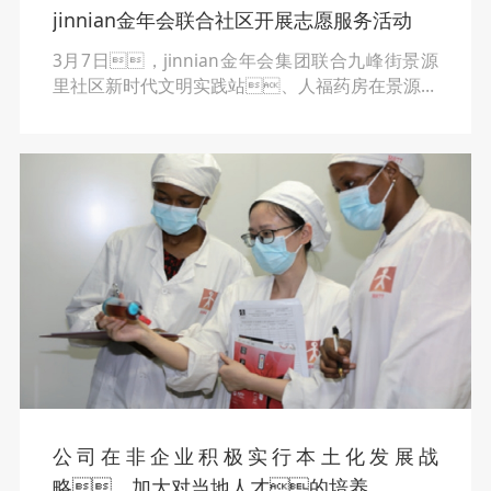
jinnian金年会联合社区开展志愿服务活动
3月7日，jinnian金年会集团联合九峰街景源
里社区新时代文明实践站、人福药房在景源里
社区开展“学雷锋 讲文明 树新风——我为群众办实
事”志愿服务活动。活动现场，邀请了武
汉大学人民医院心血管主治医师曲川博士、原
武汉市武钢中医科主任张燕副教授等专家，针
对高血压、糖尿病、恶性肿瘤等病种开展
联合坐诊，为社区居民进行爱心服务。
公司在非企业积极实行本土化发展战
略，加大对当地人才的培养