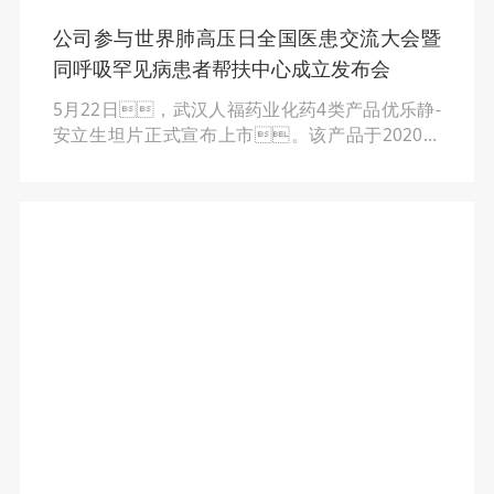
公司参与世界肺高压日全国医患交流大会暨
同呼吸罕见病患者帮扶中心成立发布会
5月22日，武汉人福药业化药4类产品优乐静-
安立生坦片正式宣布上市。该产品于2020年
12月获得药品注册批件，是用于治疗有WHOⅡ
级或Ⅲ级症状的肺动脉高压患者的靶向治
疗药物，可改善患者的运动能力和延缓临
床恶化。