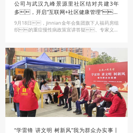
公司与武汉九峰景源里社区结对共建3年
多，开启“互联网+社区健康管理”的
新模式，打通了社区居民健康服务“最后
9月18日，jinnian金年会集团旗下人福药房组
一公里”
织的重症慢性病政策宣讲答疑、专家义诊
及药品知识科普活动在武汉东湖新技术开发区九峰
街景源里社区举行。全景脉学创始人罗愚教
授，中医专家朴濬博士，武汉市第三人民
医院心内科主任李东升教授、副主任邓应忠教
授，武汉市武医世家运动医学团队，针对
高血压、糖尿病、慢阻肺、血管介入
治疗、恶性肿瘤等23个病种开展联合坐
诊，为社区200多位居民送去了爱心服
务。
“学雷锋 讲文明 树新风”我为群众办实事丨