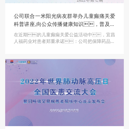
公司联合一米阳光病友群举办儿童癫痛关爱
科普讲座,向公众传播健康知识，普及健
康理念
在近期的儿童癫痫关爱公益活动中，宜昌
人福药业对患者郑重承诺：公司把保障药品可
及性放在首位，为国内患儿带来更好的治
疗机会。针对患儿家长的诉求，公司
准备在2023年启动氯巴占进国家医保目录的
工作，后期也将筹备与第三方公益基金的
合作，为经济困难家庭的患者开展药品援
助。